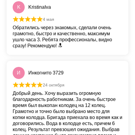
K
KristinaIva
4 мая
Оценка
5
из 5
Обратились через знакомых, сделали очень
грамотно, быстро и качественно, максимум
ушло часа 3. Ребята профессионалы, видно
сразу! Рекомендую! 🔝
И
Инкогнито 3729
24 октября
Оценка
5
из 5
Добрый день. Хочу выразить огромную
благодарность работникам. За очень быстрое
время был выкопан колодец на 12 колец.
Грамотно и точно было выбрано место для
копки колодца. Бригада приехала во время как и
договорились. Вода в колодце есть, причем 6
колец. Результат превзошел ожидания. Выбрав