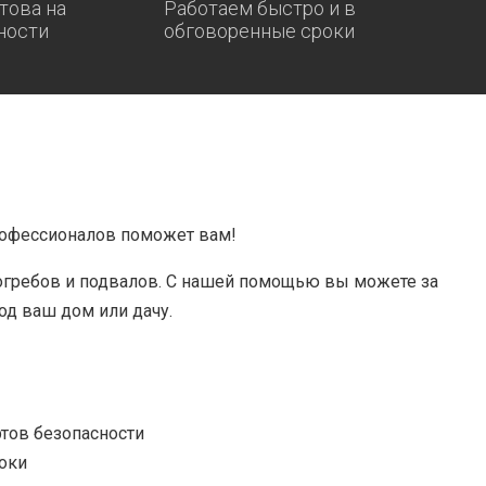
това на
Работаем быстро и в
ности
обговоренные сроки
рофессионалов поможет вам!
огребов и подвалов. С нашей помощью вы можете за
од ваш дом или дачу.
тов безопасности
оки