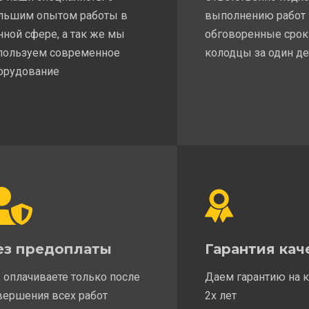
льшим опытом работы в
выполнению работ
нной сфере, а так же мы
обговоренные срок
пользуем современное
колодцы за один д
орудование
ез предоплаты
Гарантия кач
 оплачиваете только после
Даем гарантию на 
вершения всех работ
2х лет