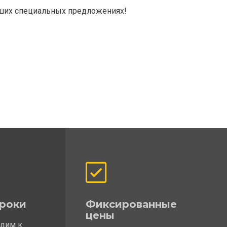
аших специальных предложениях!
роки
Фиксированные
цены
одим к